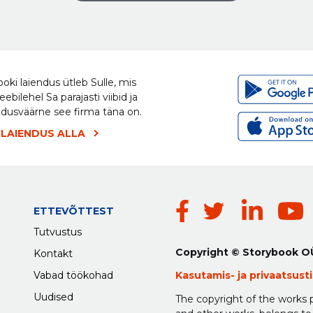
oki laiendus ütleb Sulle, mis
eebilehel Sa parajasti viibid ja
ldusväärne see firma täna on.
 LAIENDUS ALLA
ETTEVÕTTEST
Tutvustus
Copyright © Storybook O
Kontakt
Vabad töökohad
Kasutamis-
ja
privaatsus
Uudised
The copyright of the works p