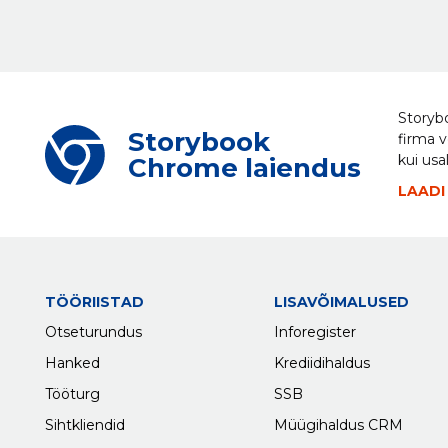
Storybo
Storybook
firma v
kui usa
Chrome laiendus
LAADI
TÖÖRIISTAD
LISAVÕIMALUSED
Otseturundus
Inforegister
Hanked
Krediidihaldus
Tööturg
SSB
Sihtkliendid
Müügihaldus CRM