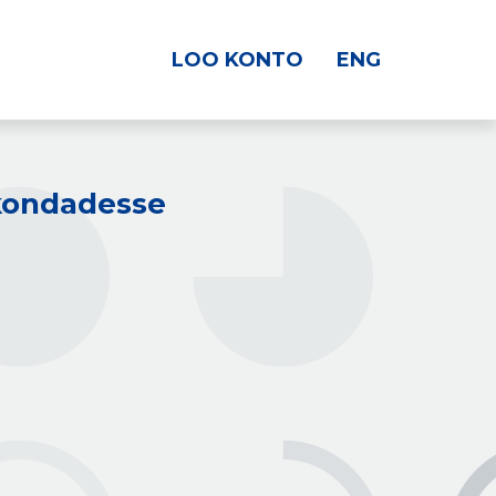
LOO KONTO
ENG
kkondadesse